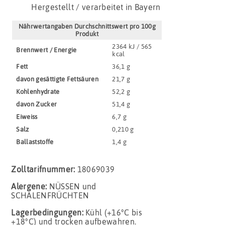
Hergestellt / verarbeitet in Bayern
Nährwertangaben Durchschnittswert pro 100g
Produkt
2364 kJ / 565
Brennwert / Energie
kcal
Fett
36,1 g
davon gesättigte Fettsäuren
21,7 g
Kohlenhydrate
52,2 g
davon Zucker
51,4 g
Eiweiss
6,7 g
Salz
0,210 g
Ballaststoffe
1,4 g
Zolltarifnummer:
18069039
Alergene:
NÜSSEN und
SCHALENFRÜCHTEN
Lagerbedingungen:
Kühl (+16°C bis
+18°C) und trocken aufbewahren.