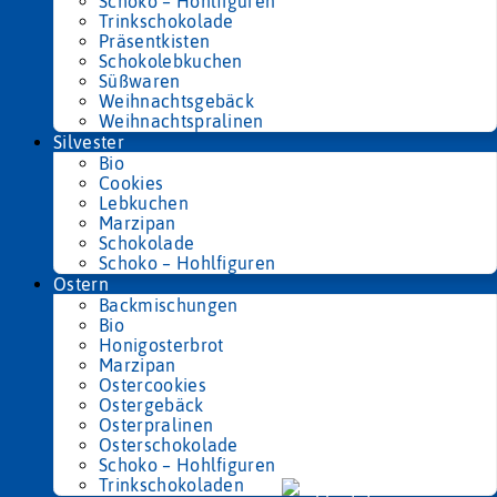
Schoko – Hohlfiguren
Trinkschokolade
Präsentkisten
Schokolebkuchen
Süßwaren
Weihnachtsgebäck
Weihnachtspralinen
Silvester
Bio
Cookies
Lebkuchen
Marzipan
Schokolade
Schoko – Hohlfiguren
Ostern
Backmischungen
Bio
Honigosterbrot
Marzipan
Ostercookies
Ostergebäck
Osterpralinen
Osterschokolade
Schoko – Hohlfiguren
Trinkschokoladen