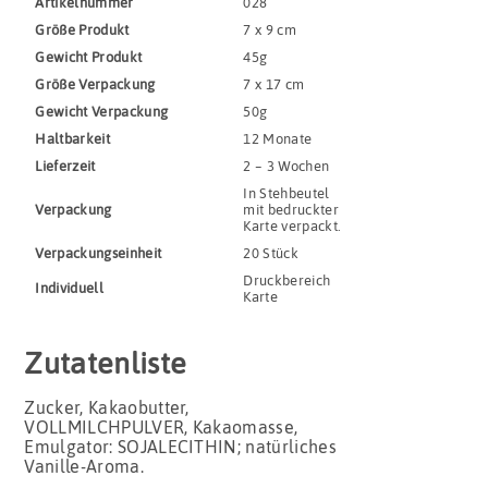
Artikel­nummer
028
Größe Produkt
7 x 9 cm
Gewicht Produkt
45g
Größe Verpackung
7 x 17 cm
Gewicht Verpackung
50g
Haltbar­keit
12 Monate
Lieferzeit
2 – 3 Wochen
In Stehbeutel
Verpackung
mit bedruckter
Karte verpackt.
Verpackungs­einheit
20 Stück
Druckbereich
Indivi­duell
Karte
Zutatenliste
Zucker, Kakaobutter,
VOLLMILCHPULVER, Kakaomasse,
Emulgator: SOJALECITHIN; natürliches
Vanille-Aroma.