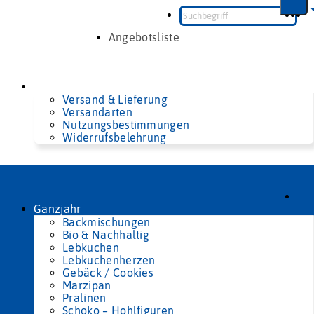
Zum
Inhalt
springen
Angebotsliste
Versand & Lieferung
Versandarten
Nutzungsbestimmungen
Widerrufsbelehrung
Ganzjahr
Backmischungen
Bio & Nachhaltig
Lebkuchen
Lebkuchenherzen
Gebäck / Cookies
Marzipan
Pralinen
Schoko – Hohlfiguren