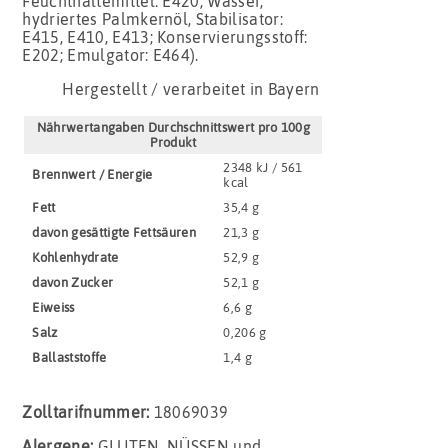
Feuchthaltemittel: E420; Wasser,
hydriertes Palmkernöl, Stabilisator:
E415, E410, E413; Konservierungsstoff:
E202; Emulgator: E464).
Hergestellt / verarbeitet in Bayern
Nährwertangaben Durchschnittswert pro 100g
Produkt
2348 kJ / 561
Brennwert / Energie
kcal
Fett
35,4 g
davon gesättigte Fettsäuren
21,3 g
Kohlenhydrate
52,9 g
davon Zucker
52,1 g
Eiweiss
6,6 g
Salz
0,206 g
Ballaststoffe
1,4 g
Zolltarifnummer:
18069039
Alergene:
GLUTEN, NÜSSEN und