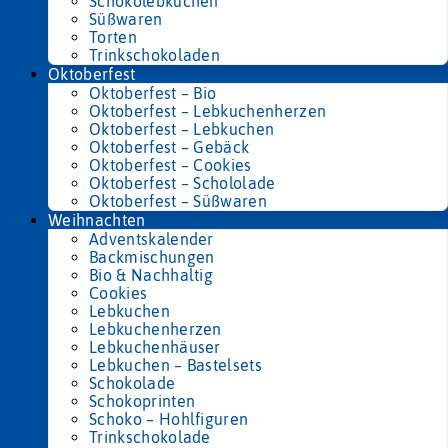
Schokolebkuchen
Süßwaren
Torten
Trinkschokoladen
Oktoberfest
Oktoberfest – Bio
Oktoberfest – Lebkuchenherzen
Oktoberfest – Lebkuchen
Oktoberfest – Gebäck
Oktoberfest – Cookies
Oktoberfest – Schololade
Oktoberfest – Süßwaren
Weihnachten
Adventskalender
Backmischungen
Bio & Nachhaltig
Cookies
Lebkuchen
Lebkuchenherzen
Lebkuchenhäuser
Lebkuchen – Bastelsets
Schokolade
Schokoprinten
Schoko – Hohlfiguren
Trinkschokolade