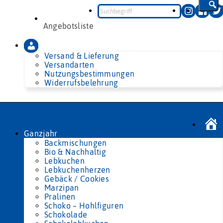
Zum
Inhalt
springen
Angebotsliste
Versand & Lieferung
Versandarten
Nutzungsbestimmungen
Widerrufsbelehrung
Ganzjahr
Backmischungen
Bio & Nachhaltig
Lebkuchen
Lebkuchenherzen
Gebäck / Cookies
Marzipan
Pralinen
Schoko – Hohlfiguren
Schokolade