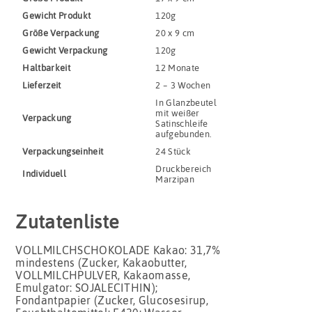
Gewicht Produkt
120g
Größe Verpackung
20 x 9 cm
Gewicht Verpackung
120g
Haltbar­keit
12 Monate
Lieferzeit
2 – 3 Wochen
In Glanzbeutel
mit weißer
Verpackung
Satinschleife
aufgebunden.
Verpackungs­einheit
24 Stück
Druckbereich
Indivi­duell
Marzipan
Zutatenliste
VOLLMILCHSCHOKOLADE Kakao: 31,7%
mindestens (Zucker, Kakaobutter,
VOLLMILCHPULVER, Kakaomasse,
Emulgator: SOJALECITHIN);
Fondantpapier (Zucker, Glucosesirup,