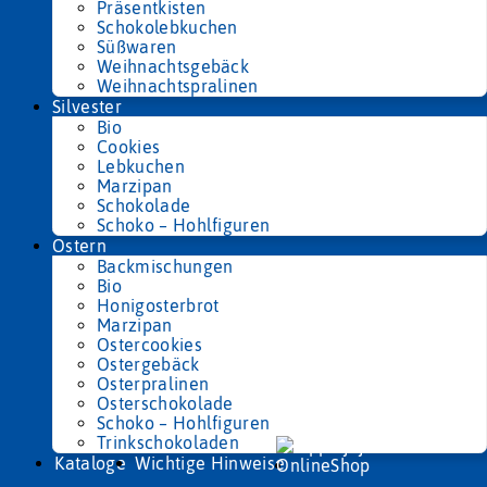
Präsentkisten
Schokolebkuchen
Süßwaren
Weihnachtsgebäck
Weihnachtspralinen
Silvester
Bio
Cookies
Lebkuchen
Marzipan
Schokolade
Schoko – Hohlfiguren
Ostern
Backmischungen
Bio
Honigosterbrot
Marzipan
Ostercookies
Ostergebäck
Osterpralinen
Osterschokolade
Schoko – Hohlfiguren
Trinkschokoladen
Kataloge
Wichtige Hinweise