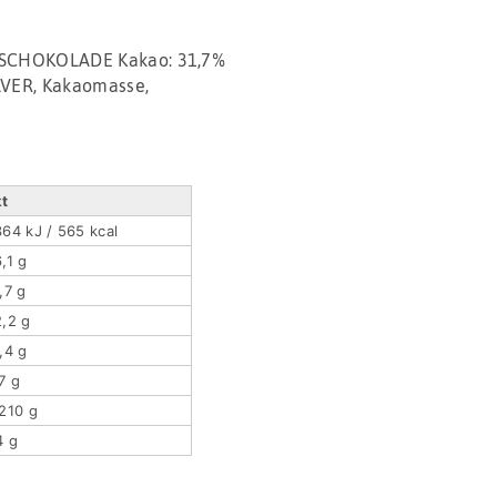
SCHOKOLADE Kakao: 31,7%
LVER, Kakaomasse,
kt
64 kJ / 565 kcal
,1 g
,7 g
,2 g
,4 g
7 g
210 g
4 g