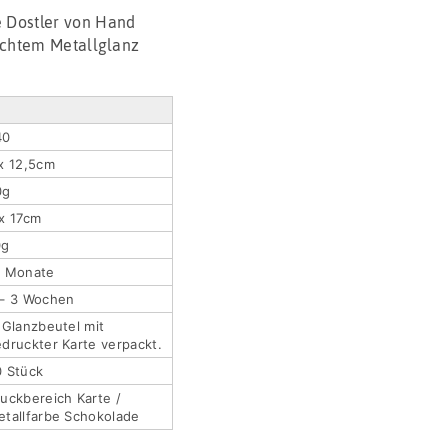
 Dostler von Hand
echtem Metallglanz
40
x 12,5cm
0g
x 17cm
0g
2 Monate
 – 3 Wochen
 Glanzbeutel mit
druckter Karte verpackt.
0 Stück
uckbereich Karte /
tallfarbe Schokolade