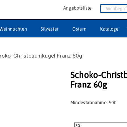
Angebotsliste
Weihnachten
Silvester
Ostern
Kataloge
hoko-Christbaumkugel Franz 60g
Schoko-Christ
Franz 60g
Mindestabnahme:
500
Schoko-
Christbaumkugel
Franz