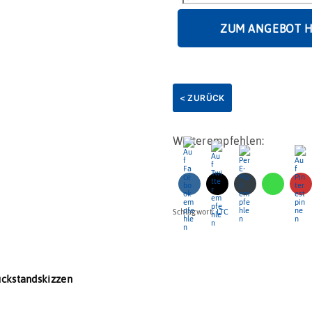
60g
Menge
ZUM ANGEBOT 
< ZURÜCK
Weiterempfehlen:
Schlagwort:
LTC
uckstandskizzen