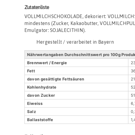
Zutatenliste
VOLLMILCHSCHOKOLADE, dekoriert: VOLLMILCH
mindestens (Zucker, Kakaobutter, VOLLMILCHPU
Emulgator: SOJALECITHIN).
Hergestellt / verarbeitet in Bayern
Nährwertangaben Durchschnittswert pro 100g Produ
Brennwert / Energie
23
Fett
36
davon gesättigte Fettsäuren
21
Kohlenhydrate
52
davon Zucker
51
Eiweiss
6,
Salz
0,
Ballaststoffe
1,