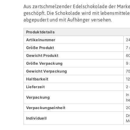
Aus zartschmelzender Edelschokolade der Marke
geschöpft. Die Schokolade wird mit lebensmittel
abgepudert und mit Aufhänger versehen.
Produktdetails
Artikel­nummer
2
Größe Produkt
7 
Gewicht Produkt
6
Größe Verpackung
9 
Gewicht Verpackung
7
Haltbar­keit
1
Lieferzeit
2
In
Verpackung
be
Verpackungs­einheit
2
Dr
Indivi­duell
Me