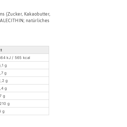
 (Zucker, Kakaobutter,
LECITHIN; natürliches
kt
64 kJ / 565 kcal
,1 g
,7 g
,2 g
,4 g
7 g
210 g
4 g