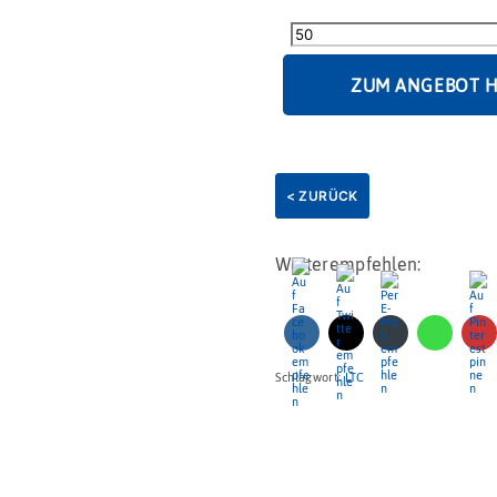
Lachhase
Kuhflecken
50g
Menge
ZUM ANGEBOT 
< ZURÜCK
Weiterempfehlen:
Schlagwort:
LTC