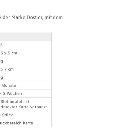
 der Marke Dostler, mit dem
76
,5 x 5 cm
0g
 x 7 cm
0g
2 Monate
 – 3 Wochen
 Stehbeutel mit
druckter Karte verpackt.
0 Stück
uckbereich Karte