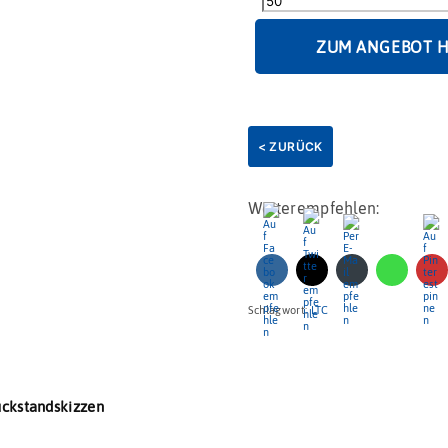
ZUM ANGEBOT 
< ZURÜCK
Weiterempfehlen:
Schlagwort:
LTC
uckstandskizzen