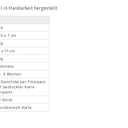
l in Handarbeit hergestellt.
55
,5 x 7 cm
5g
 x 11 cm
0g
 Monate
 – 3 Wochen
 Glanzfolie per Flowpack
t bedruckter Karte
rpackt.
0 Stück
uckbereich Karte