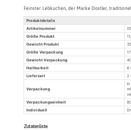
Feinster Lebkuchen, der Marke Dostler, traditionel
Produktdetails
Artikel­nummer
0
Größe Produkt
11
Gewicht Produkt
3
Größe Verpackung
17
Gewicht Verpackung
4
Haltbar­keit
6
Lieferzeit
2
In
Verpackung
mi
ve
Verpackungs­einheit
8
Indivi­duell
Dr
Zutatenliste