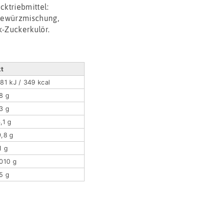
triebmittel:
Gewürzmischung,
k-Zuckerkulör.
kt
81 kJ / 349 kcal
8 g
3 g
,1 g
,8 g
1 g
010 g
5 g