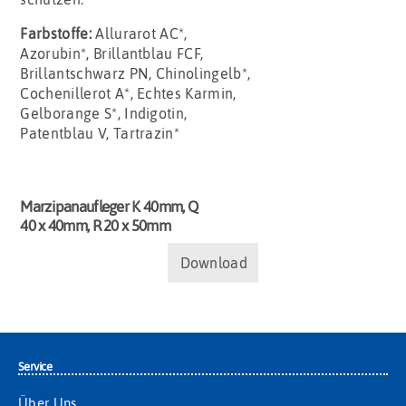
Farbstoffe:
Allurarot AC*,
Azorubin*, Brillantblau FCF,
Brillantschwarz PN, Chinolingelb*,
Cochenillerot A*, Echtes Karmin,
Gelborange S*, Indigotin,
Patentblau V, Tartrazin*
Marzipanaufleger K 40mm, Q
40 x 40mm, R 20 x 50mm
Download
Service
Über Uns