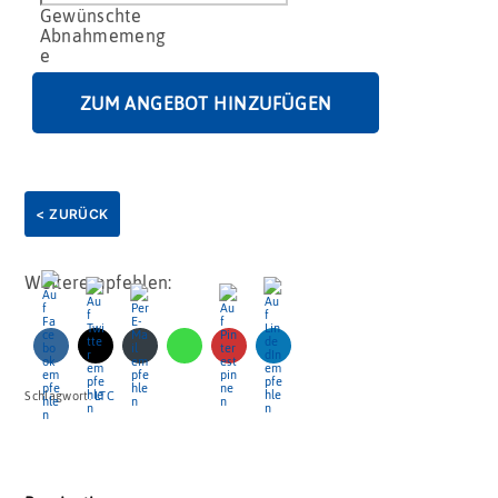
mas
Lebkuchenherz
Gr.
4
Logo
ZUM ANGEBOT HINZUFÜGEN
Menge
< ZURÜCK
Weiterempfehlen:
Schlagwort:
LTC