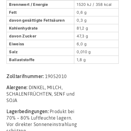
Brennwert / Energie
1520 kJ / 358 kcal
Fett
0,6 g
davon gesättigte Fettsäuren
0,3 g
Kohlenhydrate
81,2 g
davon Zucker
47,3 g
Eiweiss
6,0 g
Salz
0,010 g
Ballaststoffe
1,8 g
Zolltarifnummer:
19052010
Alergene:
DINKEL, MILCH,
SCHALENFRÜCHTEN, SENF und
SOJA
Lagerbedingungen:
Produkt bei
70% – 80% Luftfeuchte lagern.
Vor direkter Sonneneinstrahlung
schützen.