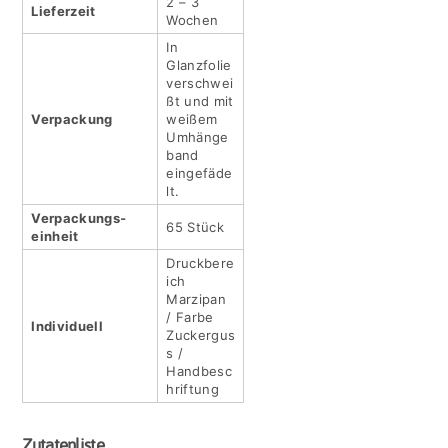
2 – 3
Lieferzeit
Wochen
In
Glanzfolie
verschwei
ßt und mit
Verpackung
weißem
Umhänge
band
eingefäde
lt.
Verpackungs­
65 Stück
einheit
Druckbere
ich
Marzipan
/ Farbe
Indivi­duell
Zuckergus
s /
Handbesc
hriftung
Zutatenliste