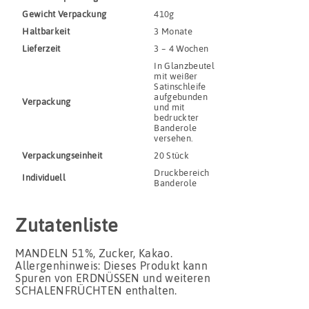
Gewicht Verpackung
410g
Haltbar­keit
3 Monate
Lieferzeit
3 – 4 Wochen
In Glanzbeutel
mit weißer
Satinschleife
aufgebunden
Verpackung
und mit
bedruckter
Banderole
versehen.
Verpackungs­einheit
20 Stück
Druckbereich
Indivi­duell
Banderole
Zutatenliste
MANDELN 51%, Zucker, Kakao.
Allergenhinweis: Dieses Produkt kann
Spuren von ERDNÜSSEN und weiteren
SCHALENFRÜCHTEN enthalten.