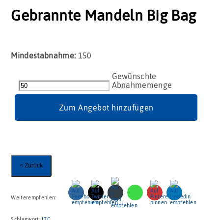
Gebrannte Mandeln Big Bag
Mindestabnahme:
150
Gebrannte
Mandeln
Big
Bag
Zum Angebot hinzufügen
Menge
< Zurück
Weiterempfehlen:
Schlagwort:
LTC