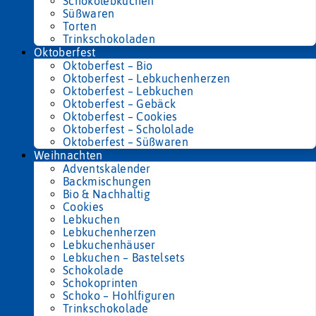
Schokolebkuchen
Süßwaren
Torten
Trinkschokoladen
Oktoberfest
Oktoberfest – Bio
Oktoberfest – Lebkuchenherzen
Oktoberfest – Lebkuchen
Oktoberfest – Gebäck
Oktoberfest – Cookies
Oktoberfest – Schololade
Oktoberfest – Süßwaren
Weihnachten
Adventskalender
Backmischungen
Bio & Nachhaltig
Cookies
Lebkuchen
Lebkuchenherzen
Lebkuchenhäuser
Lebkuchen – Bastelsets
Schokolade
Schokoprinten
Schoko – Hohlfiguren
Trinkschokolade