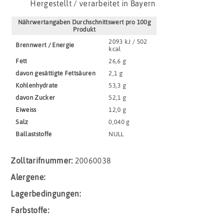
Hergestellt / verarbeitet in Bayern
Nährwertangaben Durchschnittswert pro 100g
Produkt
2093 kJ / 502
Brennwert / Energie
kcal
Fett
26,6 g
davon gesättigte Fettsäuren
2,1 g
Kohlenhydrate
53,3 g
davon Zucker
52,1 g
Eiweiss
12,0 g
Salz
0,040 g
Ballaststoffe
NULL
Zolltarifnummer:
20060038
Alergene:
Lagerbedingungen:
Farbstoffe: