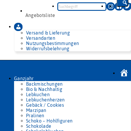
Zum
Inhalt
springen
Angebotsliste
Versand & Lieferung
Versandarten
Nutzungsbestimmungen
Widerrufsbelehrung
Ganzjahr
Backmischungen
Bio & Nachhaltig
Lebkuchen
Lebkuchenherzen
Gebäck / Cookies
Marzipan
Pralinen
Schoko – Hohlfiguren
Schokolade