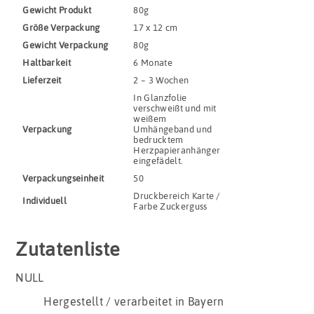
Gewicht Produkt
80g
Größe Verpackung
17 x 12 cm
Gewicht Verpackung
80g
Haltbar­keit
6 Monate
Lieferzeit
2 – 3 Wochen
In Glanzfolie
verschweißt und mit
weißem
Verpackung
Umhängeband und
bedrucktem
Herzpapieranhänger
eingefädelt.
Verpackungs­einheit
50
Druckbereich Karte /
Indivi­duell
Farbe Zuckerguss
Zutatenliste
NULL
Hergestellt / verarbeitet in Bayern