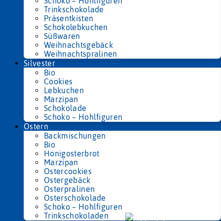
Schoko – Hohlfiguren
Trinkschokolade
Präsentkisten
Schokolebkuchen
Süßwaren
Weihnachtsgebäck
Weihnachtspralinen
Silvester
Bio
Cookies
Lebkuchen
Marzipan
Schokolade
Schoko – Hohlfiguren
Ostern
Backmischungen
Bio
Honigosterbrot
Marzipan
Ostercookies
Ostergebäck
Osterpralinen
Osterschokolade
Schoko – Hohlfiguren
Trinkschokoladen