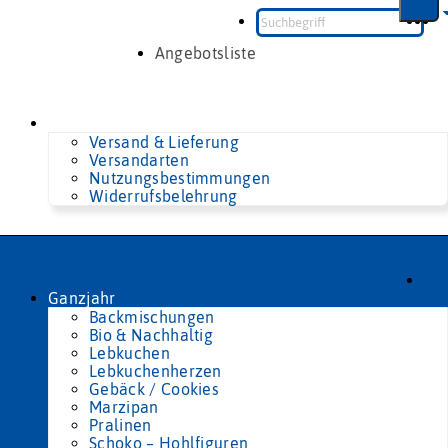
Zum
Inhalt
springen
Angebotsliste
Versand & Lieferung
Versandarten
Nutzungsbestimmungen
Widerrufsbelehrung
Ganzjahr
Backmischungen
Bio & Nachhaltig
Lebkuchen
Lebkuchenherzen
Gebäck / Cookies
Marzipan
Pralinen
Schoko – Hohlfiguren