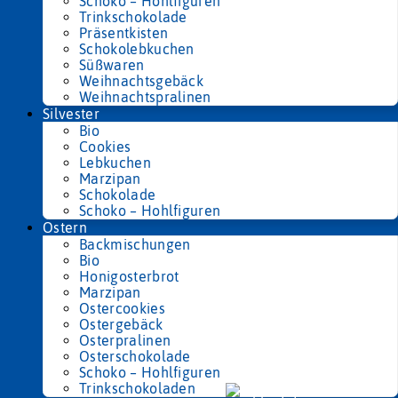
Schoko – Hohlfiguren
Trinkschokolade
Präsentkisten
Schokolebkuchen
Süßwaren
Weihnachtsgebäck
Weihnachtspralinen
Silvester
Bio
Cookies
Lebkuchen
Marzipan
Schokolade
Schoko – Hohlfiguren
Ostern
Backmischungen
Bio
Honigosterbrot
Marzipan
Ostercookies
Ostergebäck
Osterpralinen
Osterschokolade
Schoko – Hohlfiguren
Trinkschokoladen