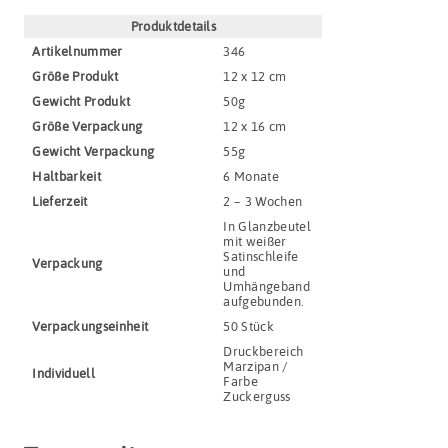
Produktdetails
Artikel­nummer
346
Größe Produkt
12 x 12 cm
Gewicht Produkt
50g
Größe Verpackung
12 x 16 cm
Gewicht Verpackung
55g
Haltbar­keit
6 Monate
Lieferzeit
2 – 3 Wochen
In Glanzbeutel
mit weißer
Satinschleife
Verpackung
und
Umhängeband
aufgebunden.
Verpackungs­einheit
50 Stück
Druckbereich
Marzipan /
Indivi­duell
Farbe
Zuckerguss