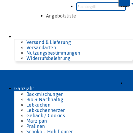
Zum
Inhalt
springen
Angebotsliste
Versand & Lieferung
Versandarten
Nutzungsbestimmungen
Widerrufsbelehrung
Ganzjahr
Backmischungen
Bio & Nachhaltig
Lebkuchen
Lebkuchenherzen
Gebäck / Cookies
Marzipan
Pralinen
Schoko – Hohlfiguren