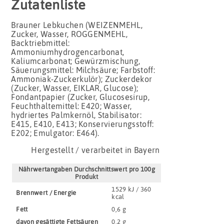
Zutatenliste
Brauner Lebkuchen (WEIZENMEHL,
Zucker, Wasser, ROGGENMEHL,
Backtriebmittel:
Ammoniumhydrogencarbonat,
Kaliumcarbonat; Gewürzmischung,
Säuerungsmittel: Milchsäure; Farbstoff:
Ammoniak-Zuckerkulör); Zuckerdekor
(Zucker, Wasser, EIKLAR, Glucose);
Fondantpapier (Zucker, Glucosesirup,
Feuchthaltemittel: E420; Wasser,
hydriertes Palmkernöl, Stabilisator:
E415, E410, E413; Konservierungsstoff:
E202; Emulgator: E464).
Hergestellt / verarbeitet in Bayern
Nährwertangaben Durchschnittswert pro 100g
Produkt
1529 kJ / 360
Brennwert / Energie
kcal
Fett
0,6 g
davon gesättigte Fettsäuren
0,2 g