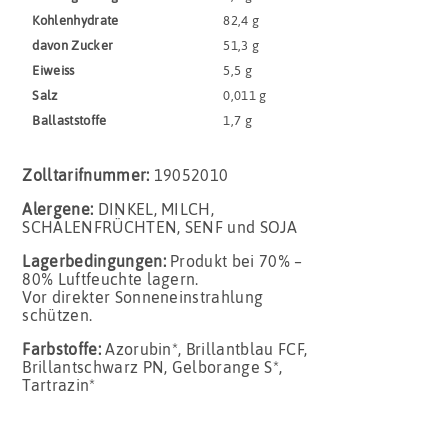
Kohlenhydrate
82,4 g
davon Zucker
51,3 g
Eiweiss
5,5 g
Salz
0,011 g
Ballaststoffe
1,7 g
Zolltarifnummer:
19052010
Alergene:
DINKEL, MILCH,
SCHALENFRÜCHTEN, SENF und SOJA
Lagerbedingungen:
Produkt bei 70% –
80% Luftfeuchte lagern.
Vor direkter Sonneneinstrahlung
schützen.
Farbstoffe:
Azorubin*, Brillantblau FCF,
Brillantschwarz PN, Gelborange S*,
Tartrazin*