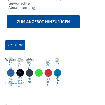
Schokolade
mit
Einstreuung
Menge
ZUM ANGEBOT HINZUFÜGEN
< ZURÜCK
Weiterempfehlen:
Schlagwort:
LTC