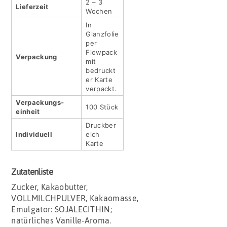
2 – 3
Lieferzeit
Wochen
In
Glanzfolie
per
Flowpack
Verpackung
mit
bedruckt
er Karte
verpackt.
Verpackungs­
100 Stück
einheit
Druckber
Indivi­duell
eich
Karte
Zutatenliste
Zucker, Kakaobutter,
VOLLMILCHPULVER, Kakaomasse,
Emulgator: SOJALECITHIN;
natürliches Vanille-Aroma.