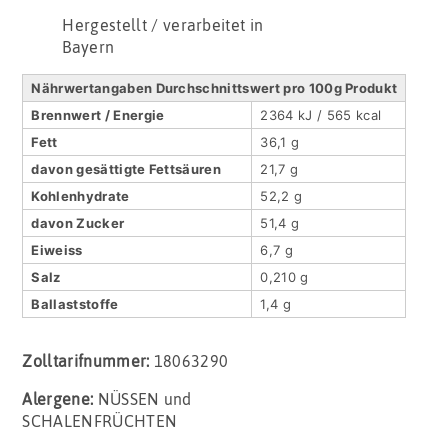
Hergestellt / verarbeitet in
Bayern
Nährwertangaben Durchschnittswert pro 100g Produkt
Brennwert / Energie
2364 kJ / 565 kcal
Fett
36,1 g
davon gesättigte Fettsäuren
21,7 g
Kohlenhydrate
52,2 g
davon Zucker
51,4 g
Eiweiss
6,7 g
Salz
0,210 g
Ballaststoffe
1,4 g
Zolltarifnummer:
18063290
Alergene:
NÜSSEN und
SCHALENFRÜCHTEN