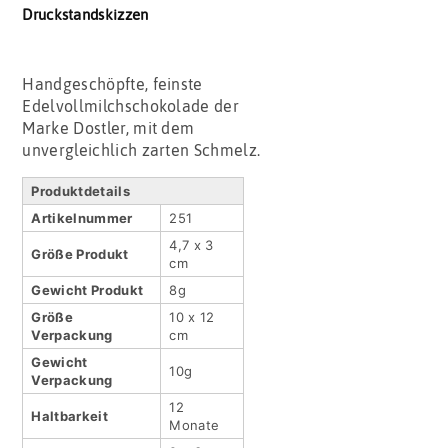
Druckstandskizzen
Handgeschöpfte, feinste
Edelvollmilchschokolade der
Marke Dostler, mit dem
unvergleichlich zarten Schmelz.
Produktdetails
Artikel­nummer
251
4,7 x 3
Größe Produkt
cm
Gewicht Produkt
8g
Größe
10 x 12
Verpackung
cm
Gewicht
10g
Verpackung
12
Haltbar­keit
Monate