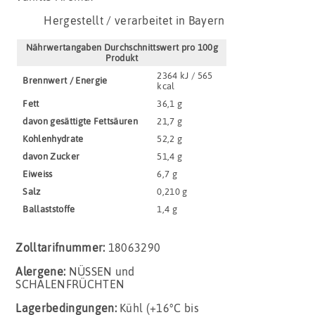
Hergestellt / verarbeitet in Bayern
Nährwertangaben Durchschnittswert pro 100g
Produkt
2364 kJ / 565
Brennwert / Energie
kcal
Fett
36,1 g
davon gesättigte Fettsäuren
21,7 g
Kohlenhydrate
52,2 g
davon Zucker
51,4 g
Eiweiss
6,7 g
Salz
0,210 g
Ballaststoffe
1,4 g
Zolltarifnummer:
18063290
Alergene:
NÜSSEN und
SCHALENFRÜCHTEN
Lagerbedingungen:
Kühl (+16°C bis