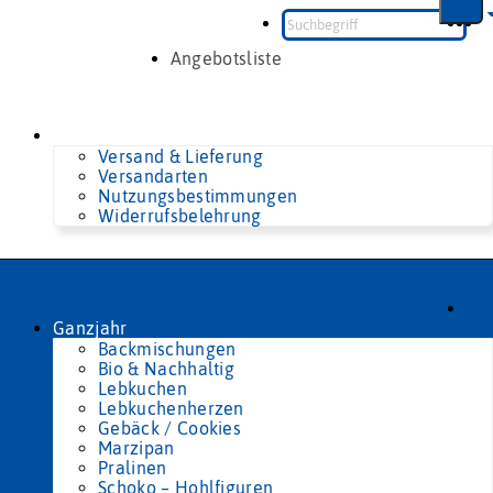
Zum
Inhalt
springen
Angebotsliste
Versand & Lieferung
Versandarten
Nutzungsbestimmungen
Widerrufsbelehrung
Ganzjahr
Backmischungen
Bio & Nachhaltig
Lebkuchen
Lebkuchenherzen
Gebäck / Cookies
Marzipan
Pralinen
Schoko – Hohlfiguren