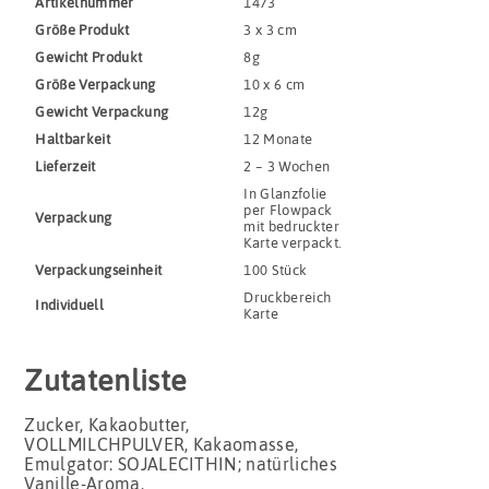
Artikel­nummer
1473
Größe Produkt
3 x 3 cm
Gewicht Produkt
8g
Größe Verpackung
10 x 6 cm
Gewicht Verpackung
12g
Haltbar­keit
12 Monate
Lieferzeit
2 – 3 Wochen
In Glanzfolie
per Flowpack
Verpackung
mit bedruckter
Karte verpackt.
Verpackungs­einheit
100 Stück
Druckbereich
Indivi­duell
Karte
Zutatenliste
Zucker, Kakaobutter,
VOLLMILCHPULVER, Kakaomasse,
Emulgator: SOJALECITHIN; natürliches
Vanille-Aroma.