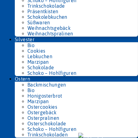
Schoko – Hohlfiguren
Trinkschokolade
Präsentkisten
Schokolebkuchen
Süßwaren
Weihnachtsgebäck
Weihnachtspralinen
Silvester
Bio
Cookies
Lebkuchen
Marzipan
Schokolade
Schoko – Hohlfiguren
Ostern
Backmischungen
Bio
Honigosterbrot
Marzipan
Ostercookies
Ostergebäck
Osterpralinen
Osterschokolade
Schoko – Hohlfiguren
Trinkschokoladen