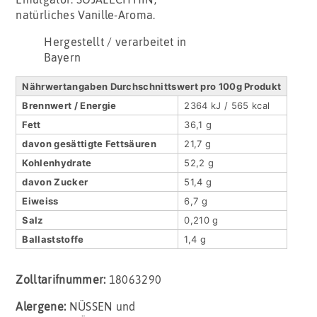
natürliches Vanille-Aroma.
Hergestellt / verarbeitet in
Bayern
Nährwertangaben Durchschnittswert pro 100g Produkt
Brennwert / Energie
2364 kJ / 565 kcal
Fett
36,1 g
davon gesättigte Fettsäuren
21,7 g
Kohlenhydrate
52,2 g
davon Zucker
51,4 g
Eiweiss
6,7 g
Salz
0,210 g
Ballaststoffe
1,4 g
Zolltarifnummer:
18063290
Alergene:
NÜSSEN und