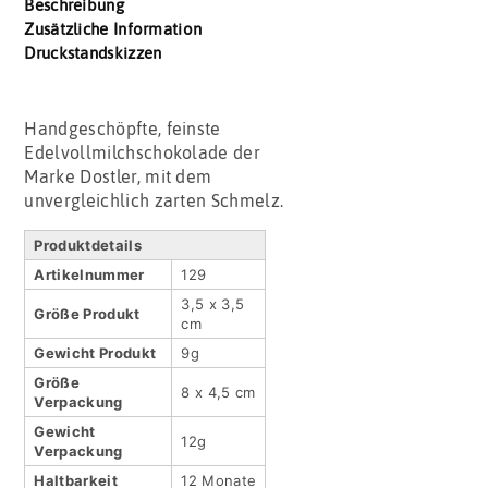
Beschreibung
Zusätzliche Information
Druckstandskizzen
Handgeschöpfte, feinste
Edelvollmilchschokolade der
Marke Dostler, mit dem
unvergleichlich zarten Schmelz.
Produktdetails
Artikel­nummer
129
3,5 x 3,5
Größe Produkt
cm
Gewicht Produkt
9g
Größe
8 x 4,5 cm
Verpackung
Gewicht
12g
Verpackung
Haltbar­keit
12 Monate