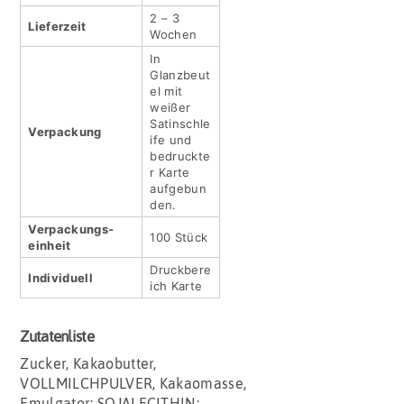
2 – 3
Lieferzeit
Wochen
In
Glanzbeut
el mit
weißer
Satinschle
Verpackung
ife und
bedruckte
r Karte
aufgebun
den.
Verpackungs­
100 Stück
einheit
Druckbere
Indivi­duell
ich Karte
Zutatenliste
Zucker, Kakaobutter,
VOLLMILCHPULVER, Kakaomasse,
Emulgator: SOJALECITHIN;