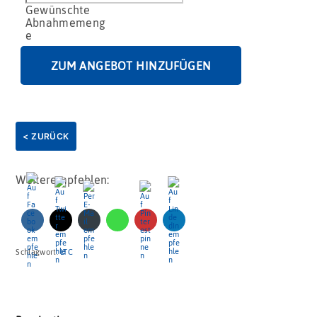
im
Beutel
Menge
ZUM ANGEBOT HINZUFÜGEN
< ZURÜCK
Weiterempfehlen:
Schlagwort:
LTC