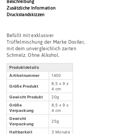
Beschreibung
Zusätzliche Information
Druckstandskizzen
Befüllt mit exklusiver
Trüffelmischung der Marke Dostler,
mit dem unvergleichlich zarten
Schmelz. Ohne Alkohol.
Produktdetails
Artikel­nummer
1450
8,5 x 9 x
Größe Produkt
4 cm
Gewicht Produkt
20g
Größe
8,5 x 9 x
Verpackung
4 cm
Gewicht
25g
Verpackung
Haltbar­keit
3 Monate