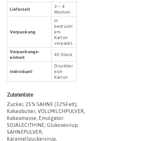
3 – 4
Lieferzeit
Wochen
In
bedruckt
Verpackung
em
Karton
verpackt.
Verpackungs­
40 Stück
einheit
Druckber
Indivi­duell
eich
Karton
Zutatenliste
Zucker, 25% SAHNE (32%Fett),
Kakaobutter, VOLLMILCHPULVER,
Kakaomasse, Emulgator:
SOJALECITHINE; Glukosesirup,
SAHNEPULVER,
Karamellzuckersirup,