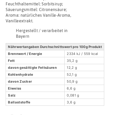
Feuchthaltemittel: Sorbitsirup;
Säuerungsmittel: Citronensäure;
Aroma: natürliches Vanille-Aroma,
Vanilleextrakt.
Hergestellt / verarbeitet in
Bayern
Nährwertangaben Durchschnittswert pro 100g Produkt
Brennwert / Energie
2334 kJ / 559 kcal
Fett
35,2 g
davon gesättigte Fettsäuren
12,2 g
Kohlenhydrate
52,1 g
davon Zucker
50,9 g
Eiweiss
6,6 g
Salz
0,081 g
Ballaststoffe
3,6 g