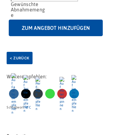
mit
Pralinenherzen
Menge
ZUM ANGEBOT HINZUFÜGEN
< ZURÜCK
Weiterempfehlen:
Schlagwort:
LTC